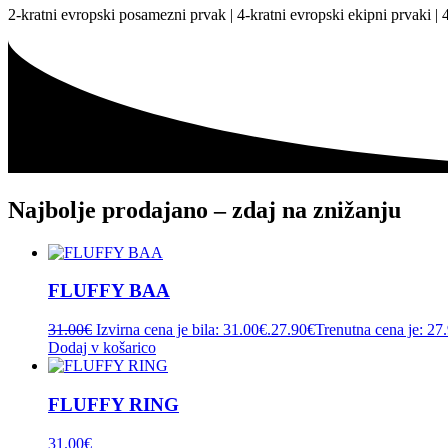
2-kratni evropski posamezni prvak | 4-kratni evropski ekipni prvaki | 4
Najbolje prodajano – zdaj na znižanju
FLUFFY BAA
31.00
€
Izvirna cena je bila: 31.00€.
27.90
€
Trenutna cena je: 27
Dodaj v košarico
FLUFFY RING
31.00
€