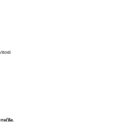
itosti
račila
.