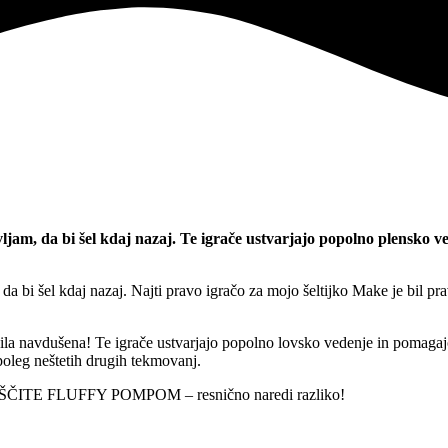
ljam, da bi šel kdaj nazaj. Te igrače ustvarjajo popolno plensko ve
a bi šel kdaj nazaj. Najti pravo igračo za mojo šeltijko Make je bil prav
bila navdušena! Te igrače ustvarjajo popolno lovsko vedenje in pomagaj
poleg neštetih drugih tekmovanj.
RIVOŠČITE FLUFFY POMPOM – resnično naredi razliko!