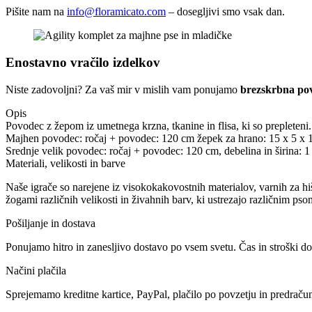
Pišite nam na
info@floramicato.com
– dosegljivi smo vsak dan.
Enostavno vračilo izdelkov
Niste zadovoljni? Za vaš mir v mislih vam ponujamo
brezskrbna pov
Opis
Povodec z žepom iz umetnega krzna, tkanine in flisa, ki so prepleteni.
Majhen povodec: ročaj + povodec: 120 cm žepek za hrano: 15 x 5 x 
Srednje velik povodec: ročaj + povodec: 120 cm, debelina in širina: 1
Materiali, velikosti in barve
Naše igrače so narejene iz visokokakovostnih materialov, varnih za hi
žogami različnih velikosti in živahnih barv, ki ustrezajo različnim ps
Pošiljanje in dostava
Ponujamo hitro in zanesljivo dostavo po vsem svetu. Čas in stroški do
Načini plačila
Sprejemamo kreditne kartice, PayPal, plačilo po povzetju in predračun