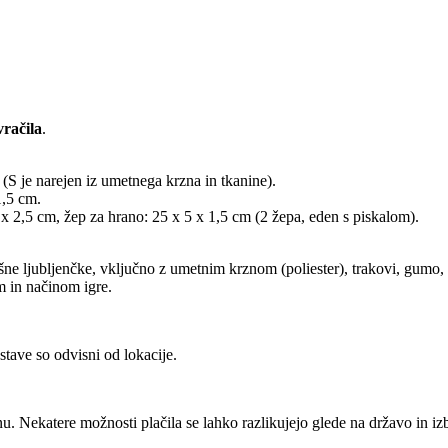
račila
.
 (S je narejen iz umetnega krzna in tkanine).
1,5 cm.
 x 2,5 cm, žep za hrano: 25 x 5 x 1,5 cm (2 žepa, eden s piskalom).
šne ljubljenčke, vključno z umetnim krznom (poliester), trakovi, gumo, 
om in načinom igre.
stave so odvisni od lokacije.
u. Nekatere možnosti plačila se lahko razlikujejo glede na državo in izb