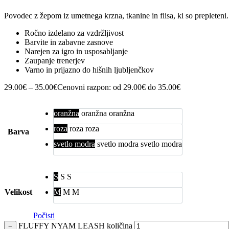
Povodec z žepom iz umetnega krzna, tkanine in flisa, ki so prepleteni.
Ročno izdelano za vzdržljivost
Barvite in zabavne zasnove
Narejen za igro in usposabljanje
Zaupanje trenerjev
Varno in prijazno do hišnih ljubljenčkov
29.00
€
–
35.00
€
Cenovni razpon: od 29.00€ do 35.00€
oranžna
oranžna
oranžna
roza
roza
roza
Barva
svetlo modra
svetlo modra
svetlo modra
S
S
S
Velikost
M
M
M
Počisti
FLUFFY NYAM LEASH količina
−