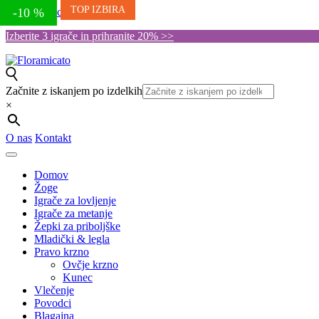
TOP IZBIRA
Skip to the content
-10 %
Izberite 3 igrače in prihranite 20% >>
Začnite z iskanjem po izdelkih
×
O nas
Kontakt
Domov
Žoge
Igrače za lovljenje
Igrače za metanje
Žepki za priboljške
Mladički & legla
Pravo krzno
Ovčje krzno
Kunec
Vlečenje
Povodci
Blagajna