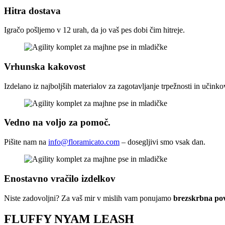
Hitra dostava
Igračo pošljemo v 12 urah, da jo vaš pes dobi čim hitreje.
Vrhunska kakovost
Izdelano iz najboljših materialov za zagotavljanje trpežnosti in učinkov
Vedno na voljo za pomoč.
Pišite nam na
info@floramicato.com
– dosegljivi smo vsak dan.
Enostavno vračilo izdelkov
Niste zadovoljni? Za vaš mir v mislih vam ponujamo
brezskrbna pov
FLUFFY NYAM LEASH