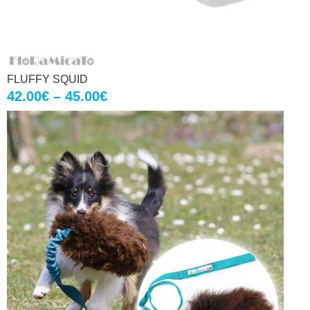
FLUFFY SQUID
42.00
€
–
45.00
€