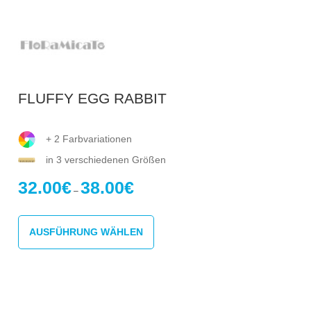
FLUFFY EGG RABBIT
+ 2 Farbvariationen
in 3 verschiedenen Größen
32.00
€
38.00
€
Preisspanne:
–
32.00€
Dieses
bis
Produkt
38.00€
AUSFÜHRUNG WÄHLEN
weist
mehrere
Varianten
auf.
Die
Optionen