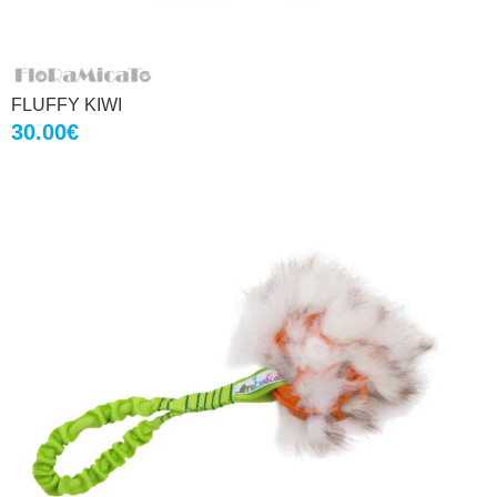
FLUFFY KIWI
Ursprünglicher
Aktueller
Preisspanne:
30.00
€
Preis
Preis
42.00€
war:
ist:
bis
31.00€
27.90€.
45.00€