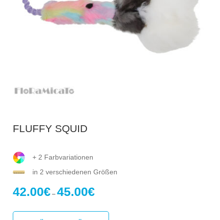
FLUFFY SQUID
+ 2 Farbvariationen
in 2 verschiedenen Größen
42.00
€
45.00
€
Preisspanne:
–
42.00€
Dieses
bis
Produkt
45.00€