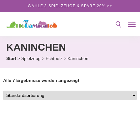
Skip
WÄHLE 3 SPIELZEUGE & SPARE 20% >>
to
the
content
KANINCHEN
Start
>
Spielzeug
>
Echtpelz
> Kaninchen
Alle 7 Ergebnisse werden angezeigt