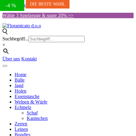
DIE BESTE WAHL
Skip to the content
-10 %
-9 %
-4 %
Wähle 3 Spielzeuge & spare 20% >>
Suchbegriff...
×
Über uns
Kontakt
Home
Bälle
Jagd
Holen
Essenstasche
Welpen & Würfe
Echtpelz
Schaf
Kaninchen
Zerren
Leinen
Bundles