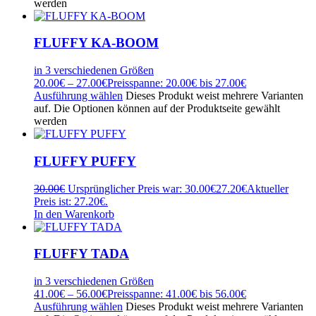
werden
FLUFFY KA-BOOM
in 3 verschiedenen Größen
20.00
€
–
27.00
€
Preisspanne: 20.00€ bis 27.00€
Ausführung wählen
Dieses Produkt weist mehrere Varianten
auf. Die Optionen können auf der Produktseite gewählt
werden
FLUFFY PUFFY
30.00
€
Ursprünglicher Preis war: 30.00€
27.20
€
Aktueller
Preis ist: 27.20€.
In den Warenkorb
FLUFFY TADA
in 3 verschiedenen Größen
41.00
€
–
56.00
€
Preisspanne: 41.00€ bis 56.00€
Ausführung wählen
Dieses Produkt weist mehrere Varianten