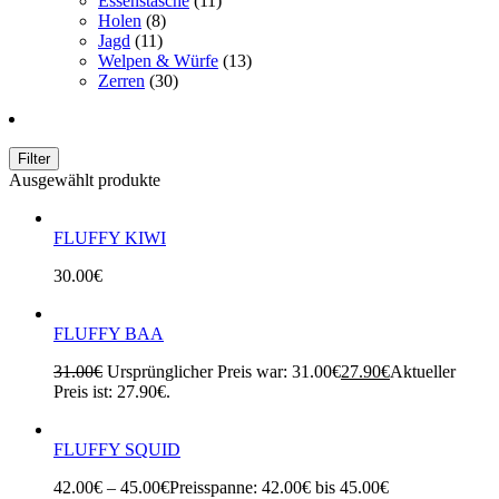
Essenstasche
(11)
Holen
(8)
Jagd
(11)
Welpen & Würfe
(13)
Zerren
(30)
Filter
Ausgewählt produkte
FLUFFY KIWI
30.00
€
FLUFFY BAA
31.00
€
Ursprünglicher Preis war: 31.00€
27.90
€
Aktueller
Preis ist: 27.90€.
FLUFFY SQUID
42.00
€
–
45.00
€
Preisspanne: 42.00€ bis 45.00€