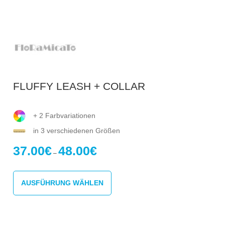
FLUFFY LEASH + COLLAR
+ 2 Farbvariationen
in 3 verschiedenen Größen
37.00
€
48.00
€
Preisspanne:
–
37.00€
Dieses
bis
Produkt
48.00€
AUSFÜHRUNG WÄHLEN
weist
mehrere
Varianten
auf.