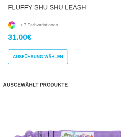
FLUFFY SHU SHU LEASH
+ 7 Farbvariationen
31.00
€
Dieses
Produkt
AUSFÜHRUNG WÄHLEN
weist
mehrere
Varianten
auf.
Die
AUSGEWÄHLT PRODUKTE
Optionen
können
auf
der
Produktseite
gewählt
werden