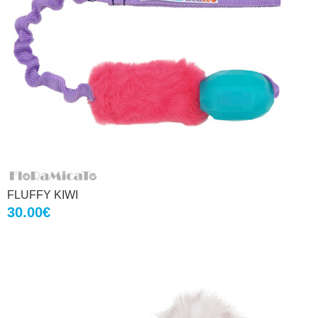
FLUFFY KIWI
Ursprünglicher
Aktueller
Preisspanne:
30.00
€
Preis
Preis
42.00€
war:
ist:
bis
31.00€
27.90€.
45.00€