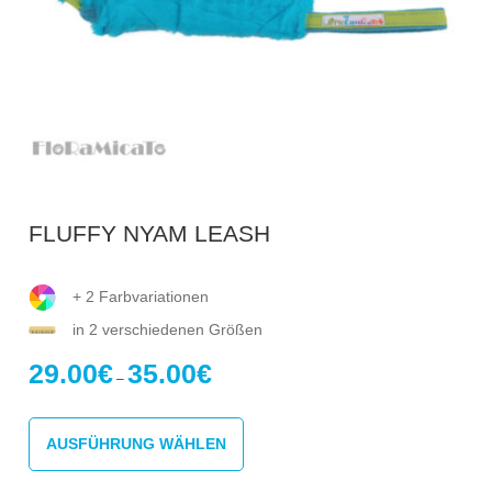
FLUFFY NYAM LEASH
+ 2 Farbvariationen
in 2 verschiedenen Größen
29.00
€
35.00
€
Preisspanne:
–
29.00€
Dieses
bis
Produkt
35.00€
AUSFÜHRUNG WÄHLEN
weist
mehrere