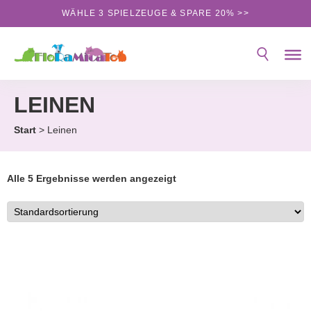
Skip
WÄHLE 3 SPIELZEUGE & SPARE 20% >>
to
the
content
LEINEN
Start
> Leinen
Alle 5 Ergebnisse werden angezeigt