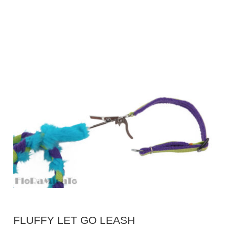
Die
Optionen
können
auf
der
Produktseite
gewählt
werden
FLUFFY LET GO LEASH