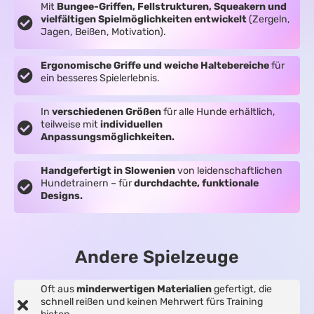
Mit
Bungee-Griffen, Fellstrukturen, Squeakern und
vielfältigen Spielmöglichkeiten entwickelt
(Zergeln,
Jagen, Beißen, Motivation).
Ergonomische Griffe und weiche Haltebereiche
für
ein besseres Spielerlebnis.
In
verschiedenen Größen
für alle Hunde erhältlich,
teilweise mit
individuellen
Anpassungsmöglichkeiten.
Handgefertigt in Slowenien
von leidenschaftlichen
Hundetrainern – für
durchdachte, funktionale
Designs.
Andere Spielzeuge
Oft aus
minderwertigen Materialien
gefertigt, die
schnell reißen und keinen Mehrwert fürs Training