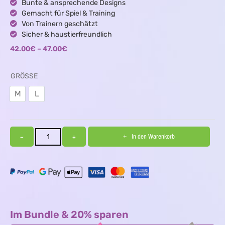
Bunte & ansprechende Designs
Gemacht für Spiel & Training
Von Trainern geschätzt
Sicher & haustierfreundlich
42.00
€
–
47.00
€
GRÖSSE
M
L
M
L
−
+
In den Warenkorb
Im Bundle & 20% sparen